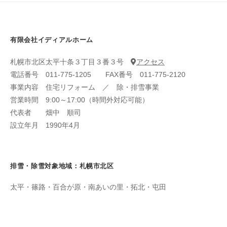
｜
排
情
雪
札
業
報
幌
者
有限会社イディアルホーム
市
2022
北
札幌市北区太平十条３丁目３番３号
アクセス
年
区
電話番号 011-775-1205 FAX番号 011-775-2120
5
事業内容 住宅リフォーム ／ 除・排雪事業
の
月
営業時間 9:00～17:00（時間外対応可能）
1
排
代表者 畑中 順司
日
雪
設立年月 1990年4月
by
業
ih_editor
者
排雪・除雪対象地域：札幌市北区
太平・篠路・百合が原・南あいの里・拓北・屯田