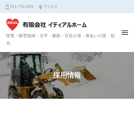
有
ュ
コ
ー
011-775-1205
アクセス
限
ン
会
テ
社
ン
イ
メ
有
デ
排雪・除雪地域：太平・篠路・百合が原・南あいの里・拓
ツ
ニ
ィ
限
北
へ
ュ
ー
ア
会
ス
ル
社
キ
ホ
ッ
イ
ー
採用情報
プ
デ
ム
ィ
｜
札
ア
幌
ル
市
ホ
北
ー
採
区
ム
の
用